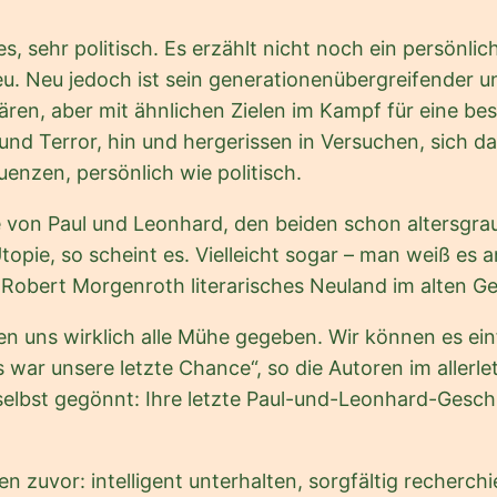
s, sehr politisch. Es erzählt nicht noch ein persönli
u. Neu jedoch ist sein generationenübergreifender u
n, aber mit ähnlichen Zielen im Kampf für eine besse
nd Terror, hin und hergerissen in Versuchen, sich d
enzen, persönlich wie politisch.
e von Paul und Leonhard, den beiden schon altersgrau
opie, so scheint es. Vielleicht sogar – man weiß es 
 Robert Morgenroth literarisches Neuland im alten G
en uns wirklich alle Mühe gegeben. Wir können es einf
 war unsere letzte Chance“, so die Autoren im allerle
e selbst gegönnt: Ihre letzte Paul-und-Leonhard-Ges
n zuvor: intelligent unterhalten, sorgfältig recherch