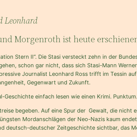
nd Leonhard
nd Morgenroth ist heute erschiene
ion Stern II“. Die Stasi versteckt zehn in der Bunde
fgehen, schon gar nicht, dass sich Stasi-Mann Werne
epressive Journalist Leonhard Ross trifft im Tessin a
gangenheit, Gegenwart und Zukunft.
-Geschichte einfach lesen wie einen Krimi. Punktum
eise begeben. Auf eine Spur der Gewalt, die nicht e
n jüngsten Mordanschlägen der Neo-Nazis kaum endet: 
d deutsch-deutscher Zeitgeschichte sichtbar, das M