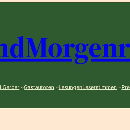
ndMorgenr
 Gerber
Gastautoren
Lesungen
Leserstimmen
Pre