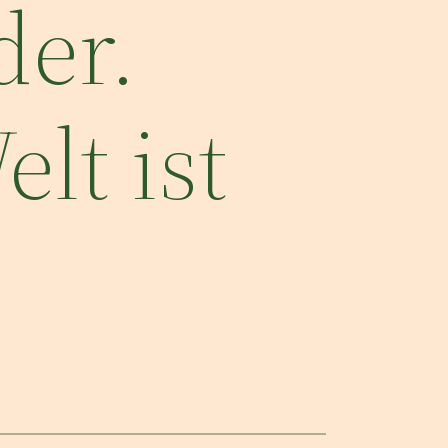
der.
lt ist